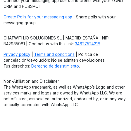
Connect your messaging app users and clients with your ZOHO
CRM and HUBSPOT
Create Polls for your messaging app
| Share polls with your
messaging group
CHATWITH.IO SOLUCIONES SL | MADRID-ESPAÑA | NIF:
B42935981 | Contact us with this link:
34627524218
Privacy policy
|
Terms and conditions
| Política de
cancelación/devolución: No se admiten devoluciones.
Tus derechos:
Derecho de desistimiento
.
Non-Affiliation and Disclaimer
The WhatsApp trademark, as well as WhatsApp’s Logo and other
services marks and logos are owned by WhatsApp LLC. We are
not affiliated, associated, authorized, endorsed by, or in any way
officially connected with WhatsApp LLC.