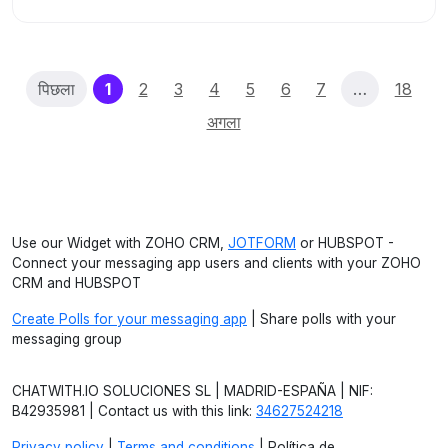
(current)
पिछला
1
2
3
4
5
6
7
…
18
अगला
Use our Widget with ZOHO CRM,
JOTFORM
or HUBSPOT -
Connect your messaging app users and clients with your ZOHO
CRM and HUBSPOT
Create Polls for your messaging app
| Share polls with your
messaging group
CHATWITH.IO SOLUCIONES SL | MADRID-ESPAÑA | NIF:
B42935981 | Contact us with this link:
34627524218
Privacy policy
|
Terms and conditions
| Política de