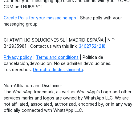
Connect your messaging app users and clients with your ZOHO
CRM and HUBSPOT
Create Polls for your messaging app
| Share polls with your
messaging group
CHATWITH.IO SOLUCIONES SL | MADRID-ESPAÑA | NIF:
B42935981 | Contact us with this link:
34627524218
Privacy policy
|
Terms and conditions
| Política de
cancelación/devolución: No se admiten devoluciones.
Tus derechos:
Derecho de desistimiento
.
Non-Affiliation and Disclaimer
The WhatsApp trademark, as well as WhatsApp’s Logo and other
services marks and logos are owned by WhatsApp LLC. We are
not affiliated, associated, authorized, endorsed by, or in any way
officially connected with WhatsApp LLC.