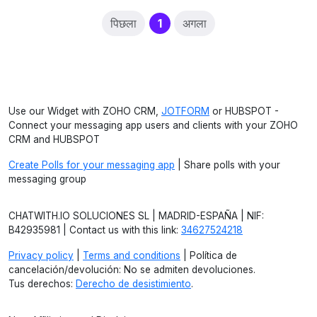
(current)
पिछला
1
अगला
Use our Widget with ZOHO CRM,
JOTFORM
or HUBSPOT -
Connect your messaging app users and clients with your ZOHO
CRM and HUBSPOT
Create Polls for your messaging app
| Share polls with your
messaging group
CHATWITH.IO SOLUCIONES SL | MADRID-ESPAÑA | NIF:
B42935981 | Contact us with this link:
34627524218
Privacy policy
|
Terms and conditions
| Política de
cancelación/devolución: No se admiten devoluciones.
Tus derechos:
Derecho de desistimiento
.