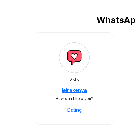
WhatsApp
0 klik
leirakenya
How can I help you?
Dating