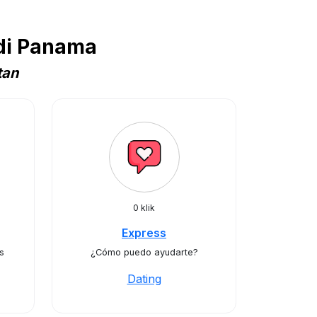
di Panama
tan
0 klik
Express
s
¿Cómo puedo ayudarte?
Dating