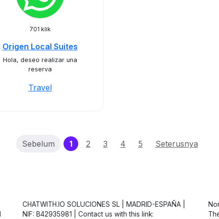
701 klik
Origen Local Suites
Hola, deseo realizar una
reserva
Travel
(current)
Sebelum
1
2
3
4
5
Seterusnya
CHATWITH.IO SOLUCIONES SL | MADRID-ESPAÑA |
Non
d
NIF: B42935981 | Contact us with this link:
The