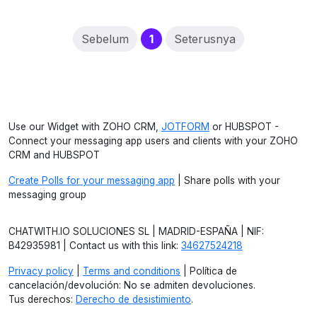
(current)
Sebelum
1
Seterusnya
Use our Widget with ZOHO CRM,
JOTFORM
or HUBSPOT -
Connect your messaging app users and clients with your ZOHO
CRM and HUBSPOT
Create Polls for your messaging app
| Share polls with your
messaging group
CHATWITH.IO SOLUCIONES SL | MADRID-ESPAÑA | NIF:
B42935981 | Contact us with this link:
34627524218
Privacy policy
|
Terms and conditions
| Política de
cancelación/devolución: No se admiten devoluciones.
Tus derechos:
Derecho de desistimiento
.