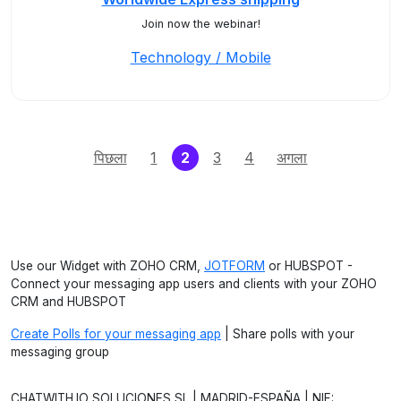
Join now the webinar!
Technology / Mobile
(current)
पिछला
1
2
3
4
अगला
Use our Widget with ZOHO CRM,
JOTFORM
or HUBSPOT -
Connect your messaging app users and clients with your ZOHO
CRM and HUBSPOT
Create Polls for your messaging app
| Share polls with your
messaging group
CHATWITH.IO SOLUCIONES SL | MADRID-ESPAÑA | NIF: