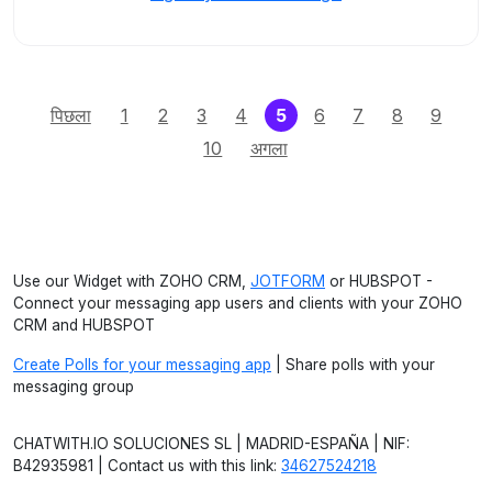
(current)
पिछला
1
2
3
4
5
6
7
8
9
10
अगला
Use our Widget with ZOHO CRM,
JOTFORM
or HUBSPOT -
Connect your messaging app users and clients with your ZOHO
CRM and HUBSPOT
Create Polls for your messaging app
| Share polls with your
messaging group
CHATWITH.IO SOLUCIONES SL | MADRID-ESPAÑA | NIF:
B42935981 | Contact us with this link:
34627524218