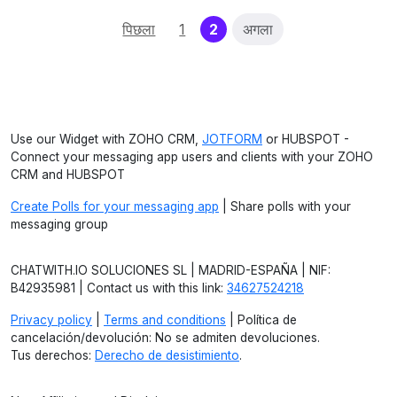
(current)
पिछला
1
2
अगला
Use our Widget with ZOHO CRM,
JOTFORM
or HUBSPOT -
Connect your messaging app users and clients with your ZOHO
CRM and HUBSPOT
Create Polls for your messaging app
| Share polls with your
messaging group
CHATWITH.IO SOLUCIONES SL | MADRID-ESPAÑA | NIF:
B42935981 | Contact us with this link:
34627524218
Privacy policy
|
Terms and conditions
| Política de
cancelación/devolución: No se admiten devoluciones.
Tus derechos:
Derecho de desistimiento
.