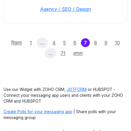
Agency / SEO / Design
(current)
पिछला
1
…
4
5
6
7
8
9
10
…
71
अगला
Use our Widget with ZOHO CRM,
JOTFORM
or HUBSPOT -
Connect your messaging app users and clients with your ZOHO
CRM and HUBSPOT
Create Polls for your messaging app
| Share polls with your
messaging group