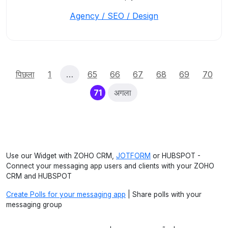
Agency / SEO / Design
पिछला
1
…
65
66
67
68
69
70
(current)
71
अगला
Use our Widget with ZOHO CRM,
JOTFORM
or HUBSPOT -
Connect your messaging app users and clients with your ZOHO
CRM and HUBSPOT
Create Polls for your messaging app
| Share polls with your
messaging group