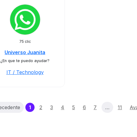
75 clic
Universo Juanita
¿En que te puedo ayudar?
IT / Technology
(current)
ecedente
1
2
3
4
5
6
7
…
11
Ava